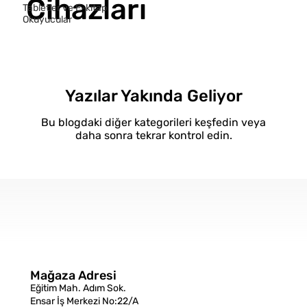
Cihazları
Tabletler ve E-kitap
Okuyucular
Yazılar Yakında Geliyor
Bu blogdaki diğer kategorileri keşfedin veya
daha sonra tekrar kontrol edin.
Mağaza Adresi
Eğitim Mah. Adım Sok.
Ensar İş Merkezi No:22/A