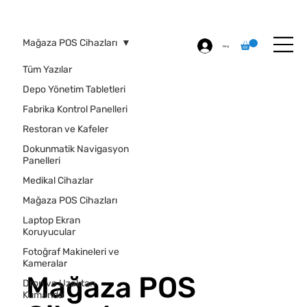
ÖZEL BASKI
HAKKIMIZDA
İLETİŞİM
Mağaza POS Cihazları
Giriş
Tüm Yazılar
Depo Yönetim Tabletleri
Fabrika Kontrol Panelleri
Restoran ve Kafeler
Dokunmatik Navigasyon
Panelleri
Medikal Cihazlar
Mağaza POS Cihazları
Laptop Ekran
Koruyucular
Fotoğraf Makineleri ve
Kameralar
Mağaza POS
Dron ve Uzaktan
Kumanda