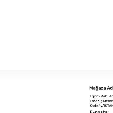
Mağaza Ad
Eğitim Mah. A
Ensar İş Merke
Kadıköy/İSTA
E-posta: