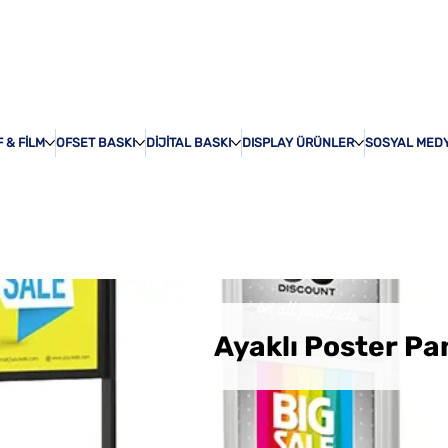
ÖZEL BASKI
HAKKI
 & FİLM
OFSET BASKI
DİJİTAL BASKI
DISPLAY ÜRÜNLER
SOSYAL MED
Ayaklı Poster Pa