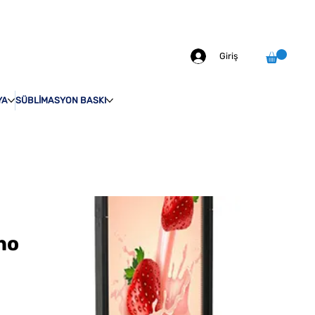
info@odakprint.com
0546 109 70 92
MIZDA
İLETİŞİM
Giriş
YA
SÜBLİMASYON BASKI
no