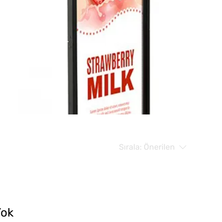
Sırala:
Önerilen
Yok