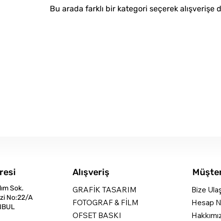
Bu arada farklı bir kategori seçerek alışverişe 
resi
Alışveriş
Müşter
dım Sok.
GRAFİK TASARIM
Bize Ula
zi No:22/A
FOTOGRAF & FİLM
Hesap N
NBUL
OFSET BASKI
Hakkımı