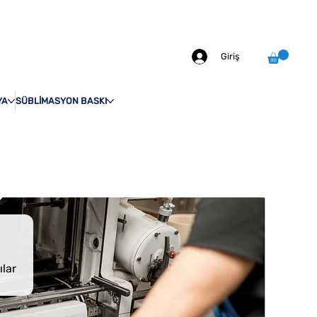
info@odakprint.com
0546 109 70 92
MIZDA
İLETİŞİM
Giriş
YA
SÜBLİMASYON BASKI
ılar