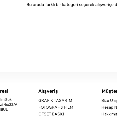
Bu arada farklı bir kategori seçerek alışverişe 
resi
Alışveriş
Müşter
dım Sok.
GRAFİK TASARIM
Bize Ula
zi No:22/A
FOTOGRAF & FİLM
Hesap N
NBUL
OFSET BASKI
Hakkımı