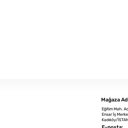
Mağaza Ad
Eğitim Mah. A
Ensar İş Merke
Kadıköy/İSTA
E-posta: