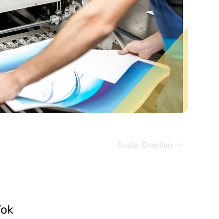
Sırala:
Önerilen
Yok