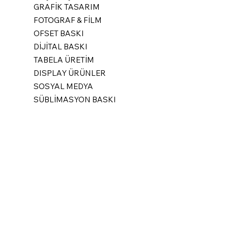
GRAFİK TASARIM
FOTOGRAF & FİLM
OFSET BASKI
DİJİTAL BASKI
TABELA ÜRETİM
DISPLAY ÜRÜNLER
SOSYAL MEDYA
SÜBLİMASYON BASKI
Müşteri Desteği
Bize Ulaşın
Hesap Numaralarımız
Hakkımızda
Yardım Merkezi
Kariyer
Mağaza Politikası