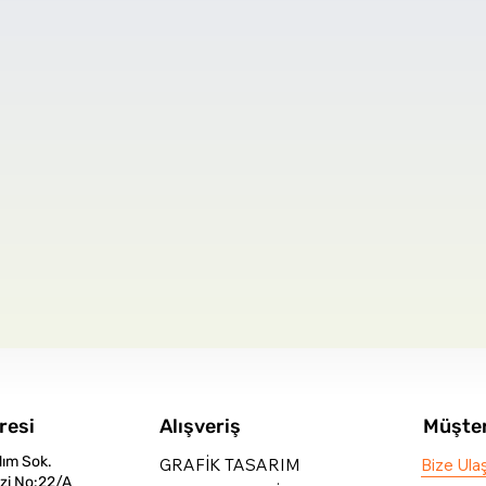
resi
Alışveriş
Müşter
dım Sok.
GRAFİK TASARIM
Bize Ula
zi No:22/A