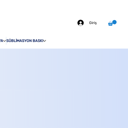
info@odakprint.com
0546 109 70 92
MIZDA
İLETİŞİM
Giriş
YA
SÜBLİMASYON BASKI