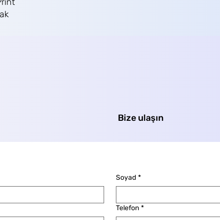
rint
rak
Bize ulaşın
Soyad
*
Telefon
*