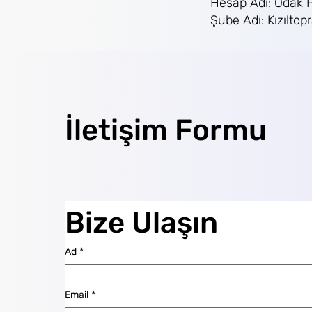
Hesap Adı: Odak P
Şube Adı: Kızıltop
İletişim Formu
Bize Ulaşın
Ad
*
Email
*