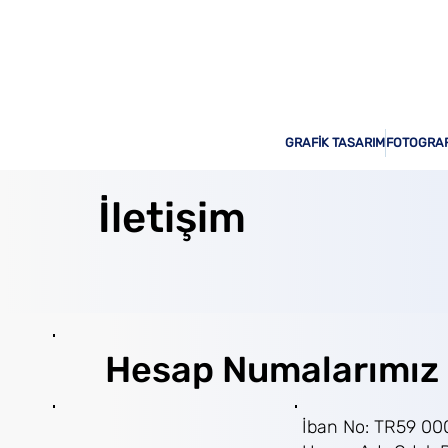
Odak Print Hizmetinizde!
GRAFİK TASARIM
FOTOGRAF
İletişim
Hesap Numalarımız
İban No: TR59 00