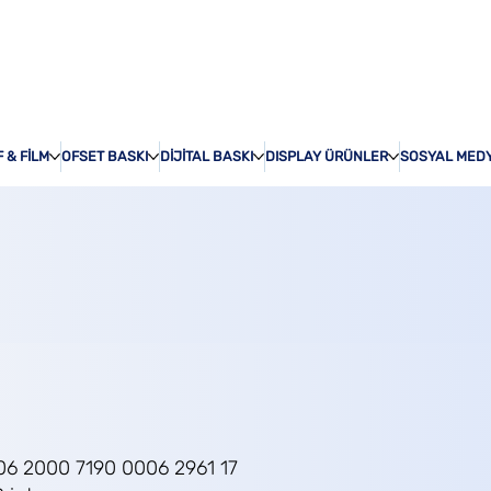
ÖZEL BASKI
HAKKI
 & FİLM
OFSET BASKI
DİJİTAL BASKI
DISPLAY ÜRÜNLER
SOSYAL MED
06 2000 7190 0006 2961 17