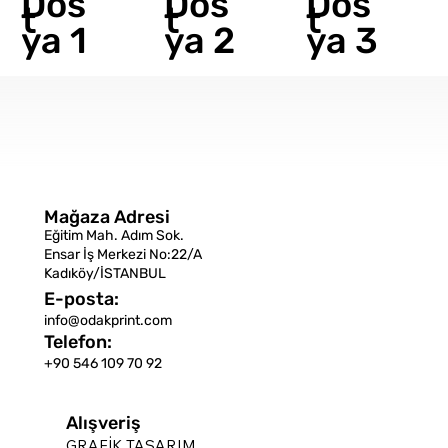
Dos
Dos
Dos
t
t
t
ya 1
ya 2
ya 3
Mağaza Adresi
Eğitim Mah. Adım Sok.
Ensar İş Merkezi No:22/A
Kadıköy/İSTANBUL
E-posta:
info@odakprint.com
Telefon:
+90 546 109 70 92
Alışveriş
GRAFİK TASARIM