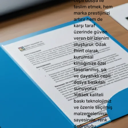
cepli dosya ile
teslim etmek, hem
marka prestijinizi
artırır hem de
karşı taraf
üzerinde güven
veren bir izlenim
oluşturur. Odak
Print olarak,
kurumsal
kimliğinize özel
tasarlanmış, şık
ve dayanıklı cepli
dosya baskıları
sunuyoruz.
Yüksek kaliteli
baskı teknolojimiz
ve özenle seçilmiş
malzemelerimiz
sayesinde, renk
doğruluğu