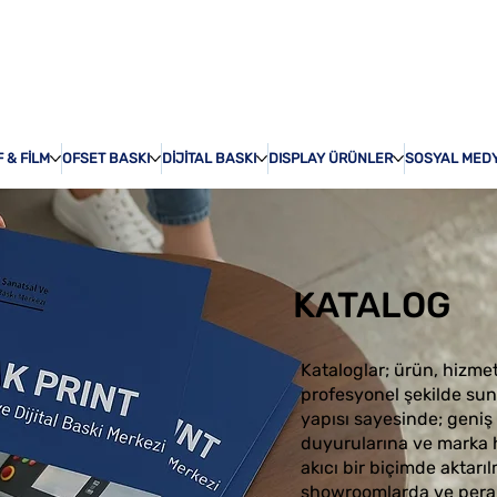
ÖZEL BASKI
HAKKI
 & FİLM
OFSET BASKI
DİJİTAL BASKI
DISPLAY ÜRÜNLER
SOSYAL MED
KATALOG
Kataloglar; ürün, hizme
profesyonel şekilde sunm
yapısı sayesinde; geni
duyurularına ve marka h
akıcı bir biçimde aktarıl
showroomlarda ve perak