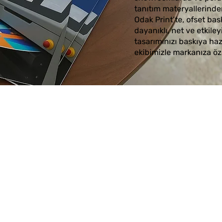
tanıtım materyallerinden
Odak Print’te, ofset bas
dayanıklı, net ve etkiley
tasarımınızı baskıya haz
ekibimizle markanıza öz