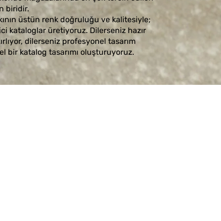
 biridir.
kının üstün renk doğruluğu ve kalitesiyle;
ici kataloglar üretiyoruz. Dilerseniz hazır
ırlıyor, dilerseniz profesyonel tasarım
el bir katalog tasarımı oluşturuyoruz.