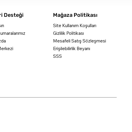
i Desteği
Mağaza Politikası
şın
Site Kullanım Koşulları
umaralarımız
Gizlilik Politikası
zda
Mesafeli Satış Sözleşmesi
erkezi
Erişilebilirlik Beyanı
SSS