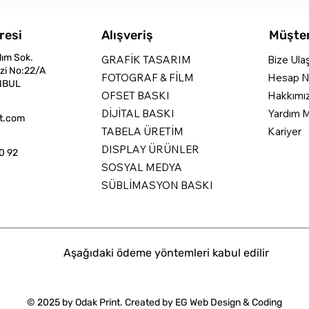
resi
Alışveriş
Müşter
dım Sok.
GRAFİK TASARIM
Bize Ula
zi No:22/A
FOTOGRAF & FİLM
Hesap N
NBUL
OFSET BASKI
Hakkımı
DİJİTAL BASKI
Yardım M
nt.com
TABELA ÜRETİM
Kariyer
DISPLAY ÜRÜNLER
0 92
SOSYAL MEDYA
SÜBLİMASYON BASKI
Aşağıdaki ödeme yöntemleri kabul edilir
© 2025 by Odak Print. Created by
EG Web Design & Coding