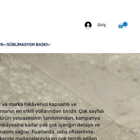
info@odakprint.com
0546 109 70 92
MIZDA
İLETİŞİM
Giriş
YA
SÜBLİMASYON BASKI
t ve marka hikâyenizi kapsamlı ve
anın en etkili yollarından biridir. Çok sayfalı
ş ürün yelpazesinin tanıtımından, kampanya
ikâyesine kadar pek çok içeriğin detaylı ve
masını sağlar. Fuarlarda, satış ofislerinde,
ende mağazalarında en çok tercih edilen