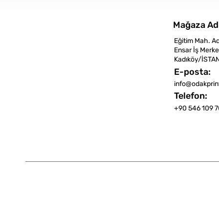
Mağaza Ad
Eğitim Mah. A
Ensar İş Merke
Kadıköy/İSTA
E-posta:
info@odakpri
Telefon:
+90 546 109 7