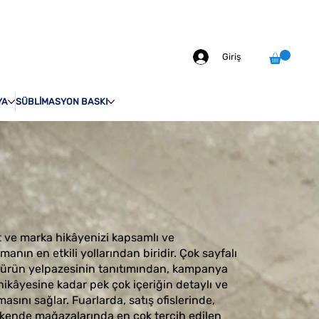
info@odakprint.com
0546 109 70 92
MIZDA
İLETİŞİM
Giriş
YA
SÜBLİMASYON BASKI
t ve marka hikâyenizi kapsamlı ve
anın en etkili yollarından biridir. Çok sayfalı
ş ürün yelpazesinin tanıtımından, kampanya
ikâyesine kadar pek çok içeriğin detaylı ve
masını sağlar. Fuarlarda, satış ofislerinde,
ende mağazalarında en çok tercih edilen