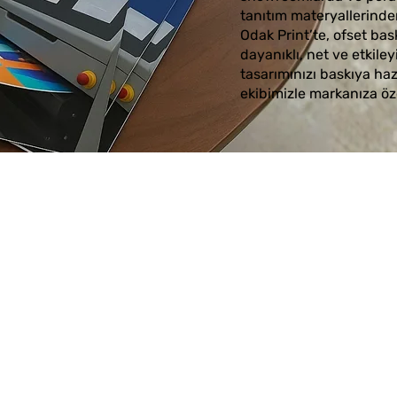
tanıtım materyallerinden
Odak Print’te, ofset bas
dayanıklı, net ve etkiley
tasarımınızı baskıya haz
ekibimizle markanıza öz