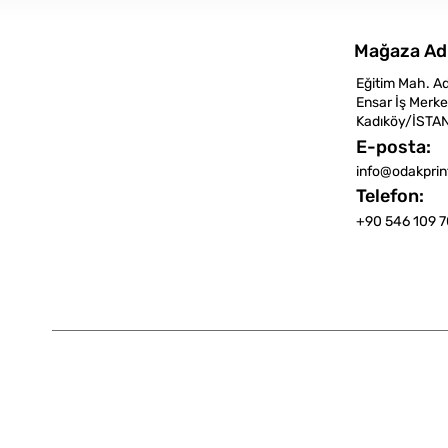
Mağaza Ad
Eğitim Mah. A
Ensar İş Merke
Kadıköy/İSTA
E-posta:
info@odakpri
Telefon:
+90 546 109 7