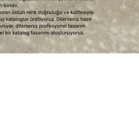
 biridir.
kının üstün renk doğruluğu ve kalitesiyle;
ici kataloglar üretiyoruz. Dilerseniz hazır
ırlıyor, dilerseniz profesyonel tasarım
el bir katalog tasarımı oluşturuyoruz.