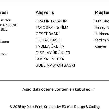
resi
Alışveriş
Müşter
dım Sok.
GRAFİK TASARIM
Bize Ula
zi No:22/A
FOTOGRAF & FİLM
Hesap N
NBUL
OFSET BASKI
Hakkımı
DİJİTAL BASKI
Yardım M
nt.com
TABELA ÜRETİM
Kariyer
DISPLAY ÜRÜNLER
0 92
SOSYAL MEDYA
SÜBLİMASYON BASKI
Aşağıdaki ödeme yöntemleri kabul edilir
© 2025 by Odak Print. Created by
EG Web Design & Coding