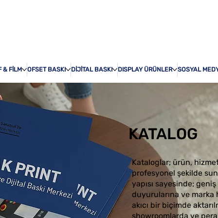
ÖZEL BASKI
HAKKI
 & FİLM
OFSET BASKI
DİJİTAL BASKI
DISPLAY ÜRÜNLER
SOSYAL MED
KATALOG
Kataloglar; ürün, hizme
profesyonel şekilde sunm
yapısı sayesinde; geni
duyurularına ve marka h
akıcı bir biçimde aktarıl
showroomlarda ve perak