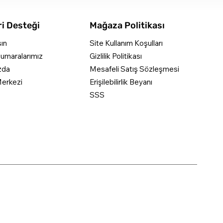
i Desteği
Mağaza Politikası
şın
Site Kullanım Koşulları
umaralarımız
Gizlilik Politikası
zda
Mesafeli Satış Sözleşmesi
erkezi
Erişilebilirlik Beyanı
SSS