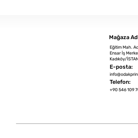
Mağaza Ad
Eğitim Mah. A
Ensar İş Merke
Kadıköy/İSTA
E-posta:
info@odakpri
Telefon:
+90 546 109 7