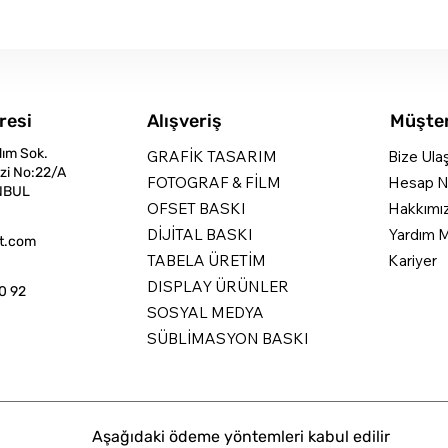
resi
Alışveriş
Müşter
dım Sok.
GRAFİK TASARIM
Bize Ula
zi No:22/A
FOTOGRAF & FİLM
Hesap N
NBUL
OFSET BASKI
Hakkımı
DİJİTAL BASKI
Yardım M
nt.com
TABELA ÜRETİM
Kariyer
DISPLAY ÜRÜNLER
0 92
SOSYAL MEDYA
SÜBLİMASYON BASKI
Aşağıdaki ödeme yöntemleri kabul edilir