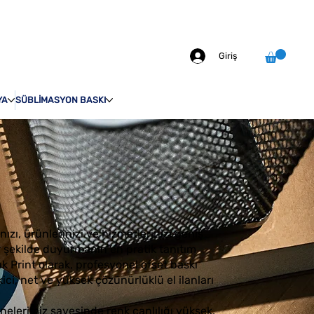
info@odakprint.com
0546 109 70 92
MIZDA
İLETİŞİM
Giriş
YA
SÜBLİMASYON BASKI
nızı, ürünlerinizi ve hizmetlerinizi geniş
 bir şekilde duyurmanın en pratik tanıtım
ak Print olarak, profesyonel ofset baskı
kici, net ve yüksek çözünürlüklü el ilanları
nelerimiz sayesinde renk canlılığı yüksek,