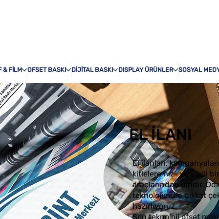
ÖZEL BASKI
HAKKI
 & FİLM
OFSET BASKI
DİJİTAL BASKI
DISPLAY ÜRÜNLER
SOSYAL MED
EL İLANI
El ilanları, kampanyaları
kitlelere hızlı ve etkili
araçlarından biridir. Od
teknolojimizle dikkat çe
hazırlıyoruz.
Son teknoloji ofset maki