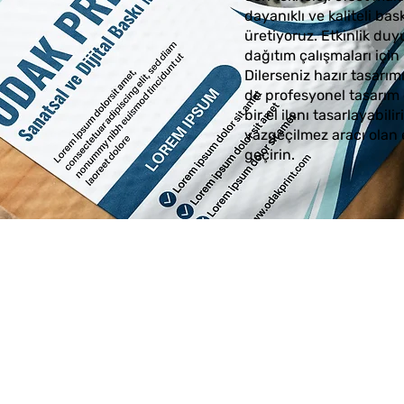
dayanıklı ve kaliteli ba
üretiyoruz. Etkinlik du
dağıtım çalışmaları için i
Dilerseniz hazır tasarım
de profesyonel tasarım 
bir el ilanı tasarlayabili
vazgeçilmez aracı olan 
geçirin.