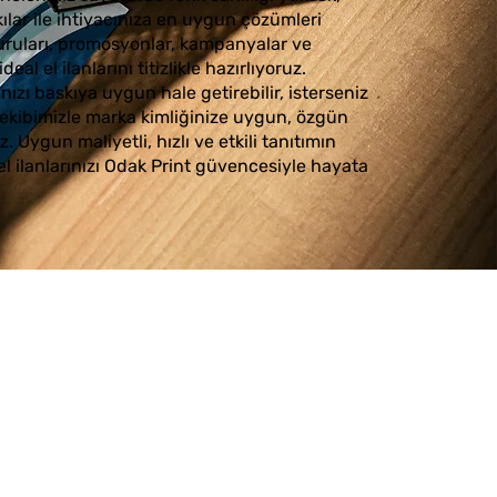
skılar ile ihtiyacınıza en uygun çözümleri
yuruları, promosyonlar, kampanyalar ve
deal el ilanlarını titizlikle hazırlıyoruz.
ınızı baskıya uygun hale getirebilir, isterseniz
ekibimizle marka kimliğinize uygun, özgün
riz. Uygun maliyetli, hızlı ve etkili tanıtımın
el ilanlarınızı Odak Print güvencesiyle hayata