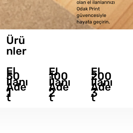
olan el ilanlarınızı
Odak Print
güvencesiyle
hayata geçirin.
Ürü
nler
El
El
El
50
100
200
İlanı
İlanı
İlanı
Ade
Ade
Ade
1
2
3
t
t
t