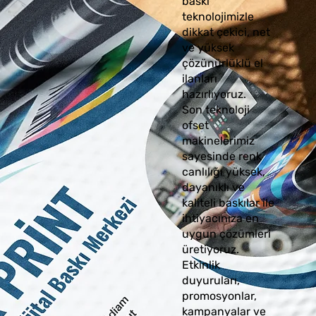
baskı
teknolojimizle
dikkat çekici, net
ve yüksek
çözünürlüklü el
ilanları
hazırlıyoruz.
Son teknoloji
ofset
makinelerimiz
sayesinde renk
canlılığı yüksek,
dayanıklı ve
kaliteli baskılar ile
ihtiyacınıza en
uygun çözümleri
üretiyoruz.
Etkinlik
duyuruları,
promosyonlar,
kampanyalar ve