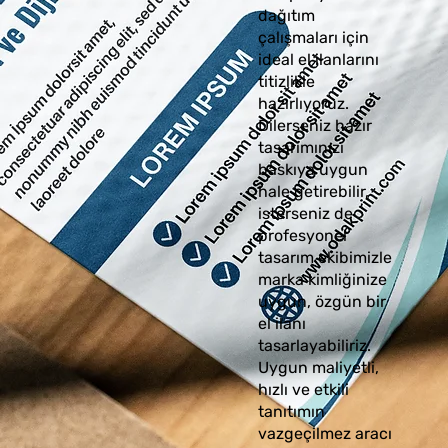
dağıtım
çalışmaları için
ideal el ilanlarını
titizlikle
hazırlıyoruz.
Dilerseniz hazır
tasarımınızı
baskıya uygun
hale getirebilir,
isterseniz de
profesyonel
tasarım ekibimizle
marka kimliğinize
uygun, özgün bir
el ilanı
tasarlayabiliriz.
Uygun maliyetli,
hızlı ve etkili
tanıtımın
vazgeçilmez aracı