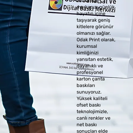
zamanda
markanızı günlük
hayatın içine
taşıyarak geniş
kitlelere görünür
olmanızı sağlar.
Odak Print olarak,
kurumsal
kimliğinizi
yansıtan estetik,
dayanıklı ve
profesyonel
karton çanta
baskıları
sunuyoruz.
Yüksek kaliteli
ofset baskı
teknolojimizle,
canlı renkler ve
net baskı
sonuçları elde