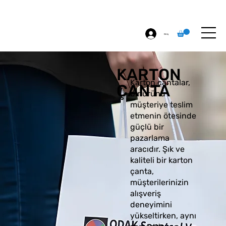
ÖZEL BASKI
HAKKIMIZDA
İLETİŞİM
Giriş
KARTON
Karton çantalar,
ÇANTA
bir ürünü
müşteriye teslim
etmenin ötesinde
güçlü bir
pazarlama
aracıdır. Şık ve
kaliteli bir karton
çanta,
müşterilerinizin
alışveriş
deneyimini
yükseltirken, aynı