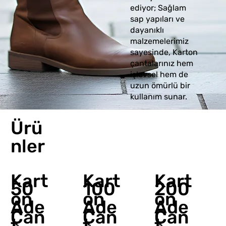
ediyor; Sağlam
sap yapıları ve
dayanıklı
malzemelerimiz
sayesinde, Karton
çantalarınız hem
işlevsel hem de
uzun ömürlü bir
kullanım sunar.
Ürü
nler
Kart
Kart
Kart
100
200
50
on
on
on
Ade
Ade
Ade
Çan
Çan
Çan
t
t
t