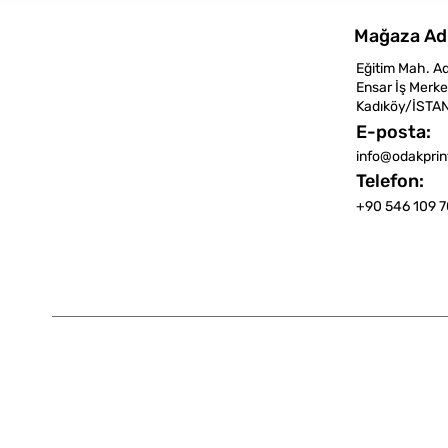
Mağaza Ad
Eğitim Mah. A
Ensar İş Merke
Kadıköy/İSTA
E-posta:
info@odakpri
Telefon:
+90 546 109 7