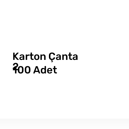
Karton Çanta
2
100 Adet