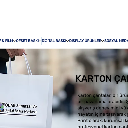
ÖZEL BASKI
HAKKI
 & FİLM
OFSET BASKI
DİJİTAL BASKI
DISPLAY ÜRÜNLER
SOSYAL MED
KARTON ÇA
Karton çantalar, bir ür
bir pazarlama aracıdır. Ş
alışveriş deneyimini yü
hayatın içine taşıyarak 
Print olarak, kurumsal k
profesyonel karton çant