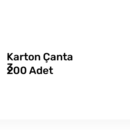
Karton Çanta
3
200 Adet