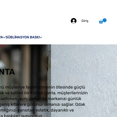
info@odakprint.com
0546 109 70 92
MIZDA
İLETİŞİM
Giriş
YA
SÜBLİMASYON BASKI
NTA
ünü müşteriye teslim etmenin ötesinde güçlü
ık ve kaliteli bir karton çanta, müşterilerinizin
kseltirken, aynı zamanda markanızı günlük
geniş kitlelere görünür olmanızı sağlar. Odak
imliğinizi yansıtan estetik, dayanıklı ve
a baskıları sunuyoruz.