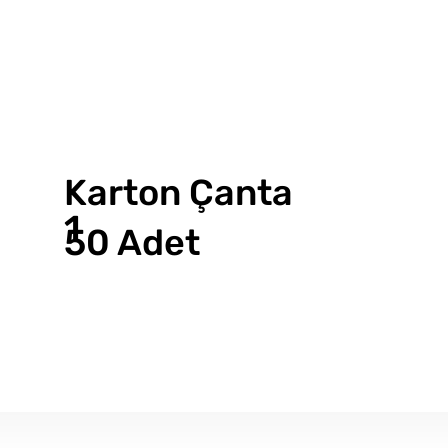
Karton Çanta
1
50 Adet