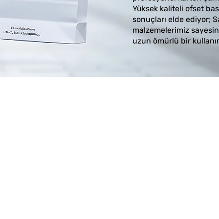
Yüksek kaliteli ofset bas
sonuçları elde ediyor; S
malzemelerimiz sayesin
uzun ömürlü bir kullanı