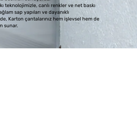
kı teknolojimizle, canlı renkler ve net baskı
ağlam sap yapıları ve dayanıklı
de, Karton çantalarınız hem işlevsel hem de
m sunar.