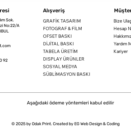
resi
Alışveriş
Müşter
dım Sok.
GRAFİK TASARIM
Bize Ula
zi No:22/A
FOTOGRAF & FİLM
Hesap N
NBUL
OFSET BASKI
Hakkımı
DİJİTAL BASKI
Yardım M
nt.com
TABELA ÜRETİM
Kariyer
DISPLAY ÜRÜNLER
0 92
SOSYAL MEDYA
SÜBLİMASYON BASKI
Aşağıdaki ödeme yöntemleri kabul edilir
© 2025 by Odak Print. Created by
EG Web Design & Coding