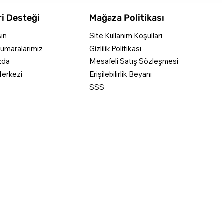
i Desteği
Mağaza Politikası
şın
Site Kullanım Koşulları
umaralarımız
Gizlilik Politikası
zda
Mesafeli Satış Sözleşmesi
erkezi
Erişilebilirlik Beyanı
SSS