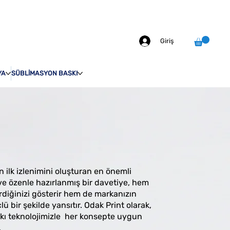
info@odakprint.com
0546 109 70 92
MIZDA
İLETİŞİM
Giriş
YA
SÜBLİMASYON BASKI
in ilk izlenimini oluşturan en önemli
 ve özenle hazırlanmış bir davetiye, hem
erdiğinizi gösterir hem de markanızın
 bir şekilde yansıtır. Odak Print olarak,
askı teknolojimizle her konsepte uygun
.