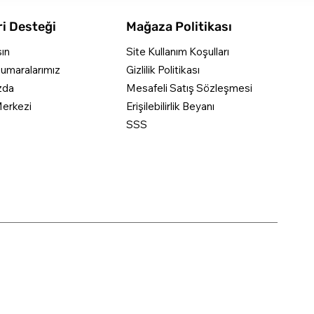
i Desteği
Mağaza Politikası
şın
Site Kullanım Koşulları
umaralarımız
Gizlilik Politikası
zda
Mesafeli Satış Sözleşmesi
erkezi
Erişilebilirlik Beyanı
SSS