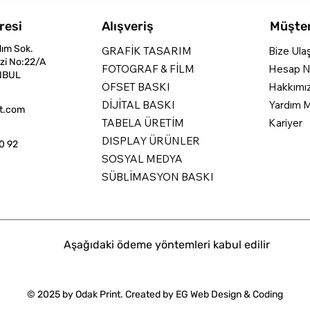
resi
Alışveriş
Müşter
dım Sok.
GRAFİK TASARIM
Bize Ula
zi No:22/A
FOTOGRAF & FİLM
Hesap N
NBUL
OFSET BASKI
Hakkımı
DİJİTAL BASKI
Yardım M
nt.com
TABELA ÜRETİM
Kariyer
DISPLAY ÜRÜNLER
0 92
SOSYAL MEDYA
SÜBLİMASYON BASKI
Aşağıdaki ödeme yöntemleri kabul edilir
© 2025 by Odak Print. Created by
EG Web Design & Coding