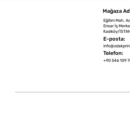
Mağaza Ad
Eğitim Mah. A
Ensar İş Merke
Kadıköy/İSTA
E-posta:
info@odakpri
Telefon:
+90 546 109 7