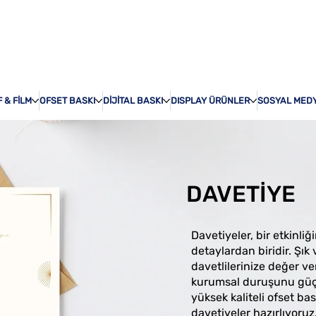
ÖZEL BASKI
HAKKI
 & FİLM
OFSET BASKI
DİJİTAL BASKI
DISPLAY ÜRÜNLER
SOSYAL MED
DAVETİYE
Davetiyeler, bir etkinliğ
detaylardan biridir. Şık
davetlilerinize değer v
kurumsal duruşunu güçlü
yüksek kaliteli ofset b
davetiyeler hazırlıyoruz