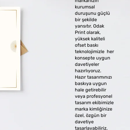
markanızın
kurumsal
duruşunu güçlü
bir şekilde
yansıtır. Odak
Print olarak,
yüksek kaliteli
ofset baskı
teknolojimizle her
konsepte uygun
davetiyeler
hazırlıyoruz.
Hazır tasarımınızı
baskıya uygun
hale getirebilir
veya profesyonel
tasarım ekibimizle
marka kimliğinize
özel, özgün bir
davetiye
tasarlayabiliriz.