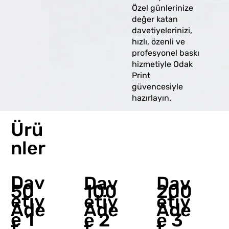
Özel günlerinize
değer katan
davetiyelerinizi,
hızlı, özenli ve
profesyonel baskı
hizmetiyle Odak
Print
güvencesiyle
hazırlayın.
Ürü
nler
Dav
Dav
Dav
50
100
200
etiy
etiy
etiy
Ade
Ade
Ade
e 1
e 2
e 3
t
t
t