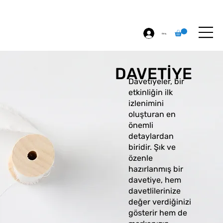
ÖZEL BASKI
HAKKIMIZDA
İLETİŞİM
Giriş
DAVETİYE
Davetiyeler, bir
etkinliğin ilk
izlenimini
oluşturan en
önemli
detaylardan
biridir. Şık ve
özenle
hazırlanmış bir
davetiye, hem
davetlilerinize
değer verdiğinizi
gösterir hem de