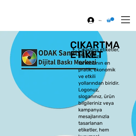
ÖZEL BASKI
HAKKIMIZDA
İLETİŞİM
Giriş
ÇIKARTMA
Çıkartma etiketler,
ETİKET
markanızı
tanıtmanın en
pratik, ekonomik
ve etkili
yollarından biridir.
Logonuz,
sloganınız, ürün
bilgileriniz veya
kampanya
mesajlarınızla
tasarlanan
etiketler, hem