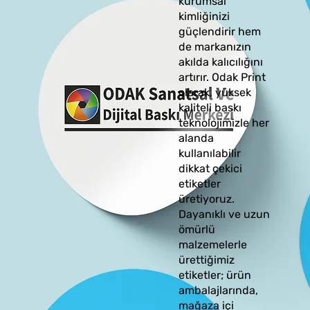
kurumsal
kimliğinizi
güçlendirir hem
de markanızın
akılda kalıcılığını
artırır. Odak Print
olarak, yüksek
kaliteli baskı
teknolojimizle her
alanda
kullanılabilir
dikkat çekici
etiketler
üretiyoruz.
Dayanıklı ve uzun
ömürlü
malzemelerle
ürettiğimiz
etiketler; ürün
ambalajlarında,
mağaza içi