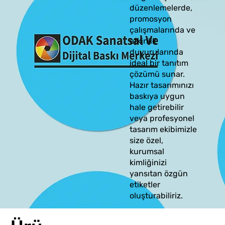
düzenlemelerde,
promosyon
çalışmalarında ve
etkinlik
duyurularında
ideal bir tanıtım
çözümü sunar.
Hazır tasarımınızı
baskıya uygun
hale getirebilir
veya profesyonel
tasarım ekibimizle
size özel,
kurumsal
kimliğinizi
yansıtan özgün
etiketler
oluşturabiliriz.