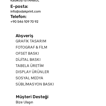
Kadıköy/İSTANBUL
E-posta:
info@odakprint.com
Telefon:
+90 546 109 70 92
Alışveriş
GRAFİK TASARIM
FOTOGRAF & FİLM
OFSET BASKI
DİJİTAL BASKI
TABELA ÜRETİM
DISPLAY ÜRÜNLER
SOSYAL MEDYA
SÜBLİMASYON BASKI
Müşteri Desteği
Bize Ulaşın