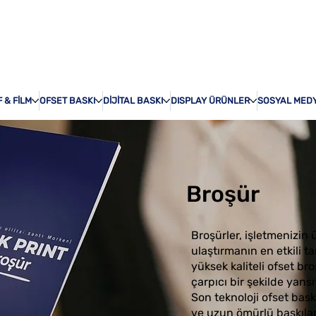
ÖZEL BASKI
HAKKI
 & FİLM
OFSET BASKI
DİJİTAL BASKI
DISPLAY ÜRÜNLER
SOSYAL MED
Broşür
Broşürler, işletmenizin 
ulaştırmanın en etkili ta
yüksek kaliteli ofset br
çarpıcı bir şekilde yans
Son teknoloji ofset bas
ve uzun ömürlü baskılar