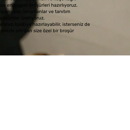
ıza en uygun broşürleri hazırlıyoruz.
panyalar, lansmanlar ve tanıtım
l çözümler üretiyoruz.
mınızı baskıya hazırlayabilir, isterseniz de
imizle sıfırdan size özel bir broşür