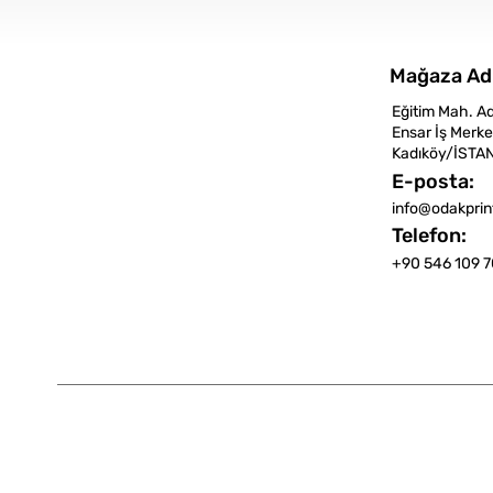
Mağaza Ad
Eğitim Mah. A
Ensar İş Merke
Kadıköy/İSTA
E-posta:
info@odakpri
Telefon:
+90 546 109 7