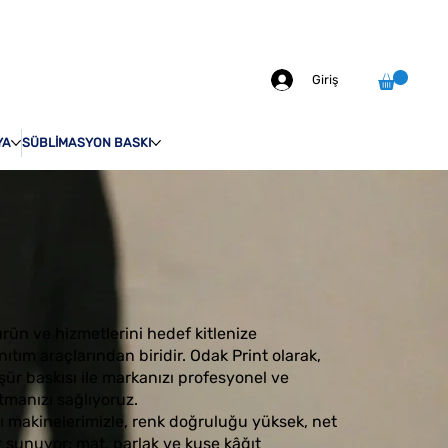
info@odakprint.com
0546 109 70 92
MIZDA
İLETİŞİM
Giriş
YA
SÜBLİMASYON BASKI
ürün ve hizmetlerini hedef kitlenize
nıtım araçlarından biridir. Odak Print olarak,
oşür baskısı ile markanızı profesyonel ve
ıtmanızı sağlıyoruz.
kı makinelerimizle, renk doğruluğu yüksek, net
 sunuyor; mat, parlak ve kuşe kâğıt