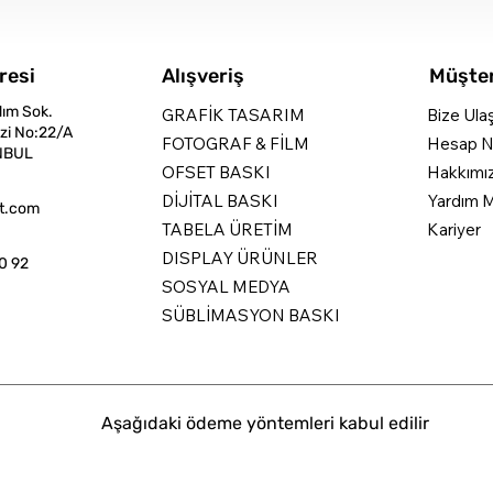
resi
Alışveriş
Müşter
dım Sok.
GRAFİK TASARIM
Bize Ula
zi No:22/A
FOTOGRAF & FİLM
Hesap N
NBUL
OFSET BASKI
Hakkımı
DİJİTAL BASKI
Yardım M
nt.com
TABELA ÜRETİM
Kariyer
DISPLAY ÜRÜNLER
0 92
SOSYAL MEDYA
SÜBLİMASYON BASKI
Aşağıdaki ödeme yöntemleri kabul edilir