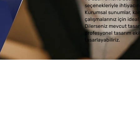
seçenekleriyle ihtiyacın
Kurumsal sunumlar, kam
çalışmalarınız için idea
Dilerseniz mevcut tasarı
profesyonel tasarım ekib
tasarlayabiliriz.