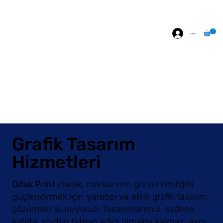
ÖZEL BASKI
HAKKIMIZDA
İLETİŞİM
Giriş
Grafik Tasarım
Hizmetleri
Odak Print
olarak, markanızın görsel kimliğini
güçlendirmek için yaratıcı ve etkili grafik tasarım
çözümleri sunuyoruz. Tasarımlarımız, sadece
estetik açıdan tatmin edici olmakla kalmaz, aynı