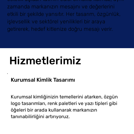
zamanda markanızın mesajını ve değerlerini
etkili bir şekilde yansıtır. Her tasarım, özgünlük,
işlevsellik ve sektörel yenilikleri bir araya
getirerek, hedef kitlenize doğru mesajı verir.
Hizmetlerimiz
Kurumsal Kimlik Tasarımı
L
Kurumsal kimliğinizin temellerini atarken, özgün
M
logo tasarımları, renk paletleri ve yazı tipleri gibi
e
öğeleri bir arada kullanarak markanızın
s
tanınabilirliğini artırıyoruz.
a