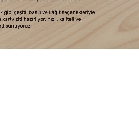
k gibi çeşitli baskı ve kâğıt seçenekleriyle
artviziti hazırlıyor; hızlı, kaliteli ve
eti sunuyoruz.