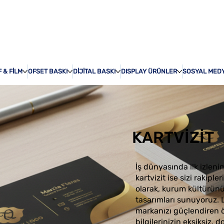
ÖZEL BASKI
HAKKI
 & FİLM
OFSET BASKI
DİJİTAL BASKI
DISPLAY ÜRÜNLER
SOSYAL MED
KARTVİZİT
İş dünyasında ilk izleni
kartvizit ise sizi rakip
olarak, kurum kültürünüz
tasarımları sunuyoruz. 
markanızı güçlendiren ö
bilgilerinizin eksiksiz, d