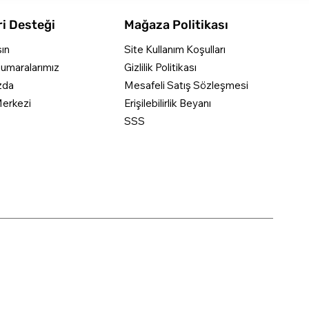
i Desteği
Mağaza Politikası
şın
Site Kullanım Koşulları
umaralarımız
Gizlilik Politikası
zda
Mesafeli Satış Sözleşmesi
erkezi
Erişilebilirlik Beyanı
SSS