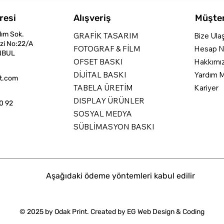
resi
Alışveriş
Müşter
dım Sok.
GRAFİK TASARIM
Bize Ula
zi No:22/A
FOTOGRAF & FİLM
Hesap N
NBUL
OFSET BASKI
Hakkımı
DİJİTAL BASKI
Yardım M
nt.com
TABELA ÜRETİM
Kariyer
DISPLAY ÜRÜNLER
0 92
SOSYAL MEDYA
SÜBLİMASYON BASKI
Aşağıdaki ödeme yöntemleri kabul edilir
© 2025 by Odak Print. Created by
EG Web Design & Coding