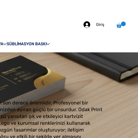
info@odakprint.com
0546 109 70 92
MIZDA
İLETİŞİM
Giriş
YA
SÜBLİMASYON BASKI
m son derece önemlidir. Profesyonel bir
lerinizden ayıran güçlü bir unsurdur. Odak Print
ü yansıtan şık ve etkileyici kartvizit
Logo ve kurumsal renklerinizi kullanarak
zgün tasarımlar oluşturuyor; iletişim
oğru ve etkili bir şekilde yer almasını