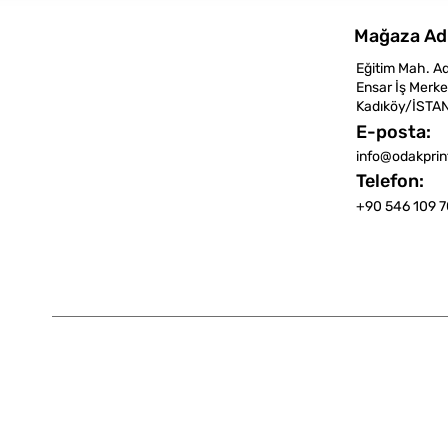
Mağaza Ad
Eğitim Mah. A
Ensar İş Merke
Kadıköy/İSTA
E-posta:
info@odakpri
Telefon:
+90 546 109 7