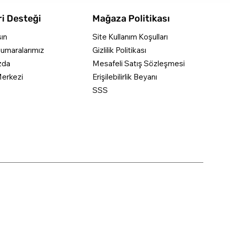
i Desteği
Mağaza Politikası
şın
Site Kullanım Koşulları
umaralarımız
Gizlilik Politikası
zda
Mesafeli Satış Sözleşmesi
erkezi
Erişilebilirlik Beyanı
SSS