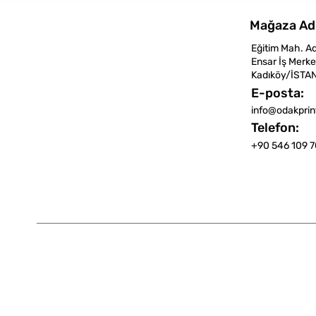
Mağaza Ad
Eğitim Mah. A
Ensar İş Merke
Kadıköy/İSTA
E-posta:
info@odakpri
Telefon:
+90 546 109 7