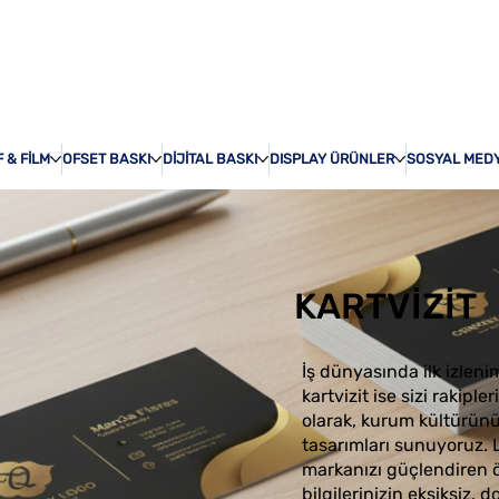
ÖZEL BASKI
HAKKI
 & FİLM
OFSET BASKI
DİJİTAL BASKI
DISPLAY ÜRÜNLER
SOSYAL MED
KARTVİZİT
İş dünyasında ilk izleni
kartvizit ise sizi rakip
olarak, kurum kültürünüz
tasarımları sunuyoruz. 
markanızı güçlendiren ö
bilgilerinizin eksiksiz, d