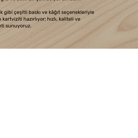
k gibi çeşitli baskı ve kâğıt seçenekleriyle
artviziti hazırlıyor; hızlı, kaliteli ve
eti sunuyoruz.