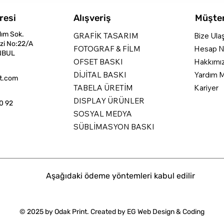
resi
Alışveriş
Müşter
dım Sok.
GRAFİK TASARIM
Bize Ula
zi No:22/A
FOTOGRAF & FİLM
Hesap N
NBUL
OFSET BASKI
Hakkımı
DİJİTAL BASKI
Yardım M
nt.com
TABELA ÜRETİM
Kariyer
DISPLAY ÜRÜNLER
0 92
SOSYAL MEDYA
SÜBLİMASYON BASKI
Aşağıdaki ödeme yöntemleri kabul edilir
© 2025 by Odak Print. Created by
EG Web Design & Coding