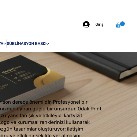
info@odakprint.com
0546 109 70 92
MIZDA
İLETİŞİM
Giriş
YA
SÜBLİMASYON BASKI
m son derece önemlidir. Profesyonel bir
lerinizden ayıran güçlü bir unsurdur. Odak Print
ü yansıtan şık ve etkileyici kartvizit
Logo ve kurumsal renklerinizi kullanarak
zgün tasarımlar oluşturuyor; iletişim
oğru ve etkili bir şekilde yer almasını