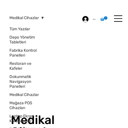
ÖZEL BASKI
HAKKIMIZDA
İLETİŞİM
Medikal Cihazlar
Giriş
Tüm Yazılar
Depo Yönetim
Tabletleri
Fabrika Kontrol
Panelleri
Restoran ve
Kafeler
Dokunmatik
Navigasyon
Panelleri
Medikal Cihazlar
Mağaza POS
Cihazları
Medikal
Laptop Ekran
Koruyucular