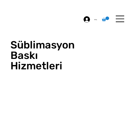
ÖZEL BASKI
HAKKIMIZDA
İLETİŞİM
Giriş
Süblimasyon
Baskı
Hizmetleri